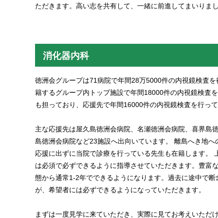
ただきます。高い志を共有して、一緒に前進してまいりま
消化器内科
徳洲会グループは71病院で年間28万5000件の内視鏡検
籍するグループ内トップ施設で年間18000件の内視鏡検
も担っており、応援先で年間16000件の内視鏡検査を行っ
主な応援先は屋久島徳洲会病院、名瀬徳洲会病院、喜界島
島徳洲会病院など23施設へ出向いています。 離島へき地
応援に出ずに当院で診療を行っている先生も在籍します。 上下部
は必須で必ずできるように指導させていただきます。豊富な
態から通常1-2年でできるようになります。過去に途中で断
が、希望者には必ずできるようになっていただきます。
まずは一度見学に来ていただき、実際に見てお考えいただけ