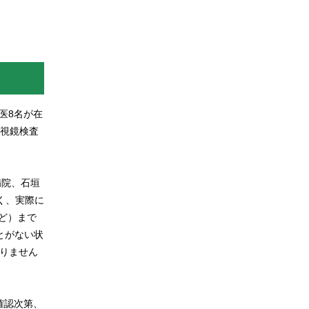
医8名が在
内視鏡検査
病院、石垣
く、実際に
など）まで
とがない状
ありません
確認次第、