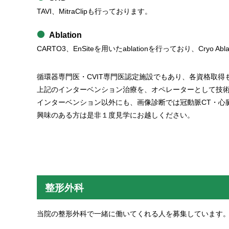
TAVI、MitraClipも行っております。
Ablation
CARTO3、EnSiteを用いたablationを行っており、Cryo A
循環器専門医・CVIT専門医認定施設でもあり、各資格取得
上記のインターベンション治療を、オペレーターとして技
インターベンション以外にも、画像診断では冠動脈CT・心臓
興味のある方は是非１度見学にお越しください。
整形外科
当院の整形外科で一緒に働いてくれる人を募集しています