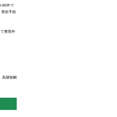
80件で
。骨折手術
して整形外
。
 高畑智嗣