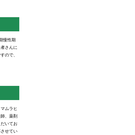
期慢性期
患者さんに
ですので、
コマムラヒ
護師、薬剤
ただいてお
応させてい