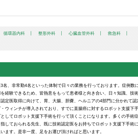
循環器内科
整形外科
心臓血管外科
救急科
3名、非常勤4名といった体制で日々の業務を行っております。症例数
例を経験できるため、皆熱意をもって患者様と向き合い、日々知識、技
認定医取得に向けて、胃、大腸、胆嚢、ヘルニアの4部門に分かれて認
ダ・ウィンチが導入されており、すでに直腸癌に対するロボット支援下
プとしてロボット支援下手術を行って頂くことになります。多くの手術
目指しておられる先生、既に技術認定医をお持ちでロボット支援下手術
思います。是非一度、足をお運び頂ければと思います。