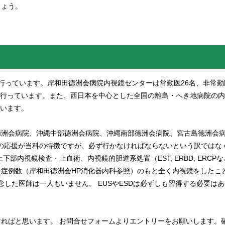
しょう。
査を行っています。岸和田徳洲会病院内視鏡センターは常勤医26名、非常勤
査を行っています。また、西日本を中心とした全国の離島・へき地病院の
ています。
徳洲会病院、沖縄中部徳洲会病院、沖縄南部徳洲会病院、宮古島徳洲会
への応援が当科の特徴ですが、必ず行かなければならないという訳ではな
内視鏡検査・止血術、内視鏡的胆道系処置（EST, ERBD, ERCP
症例数（岸和田徳洲会HP消化器内科参照）のもと全く内視鏡をしたこ
念した医師は一人もいません。 EUSやESDは必ずしも習得する必要は
ればと思います。 お問合せフォームよりエントリーをお願いします。